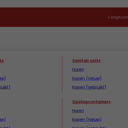
Staphorst
ts
Sanitair units
Huren
uw)
Kopen (nieuw)
uikt)
Kopen (gebruikt)
Opslagcontainers
Huren
uw)
Kopen (nieuw)