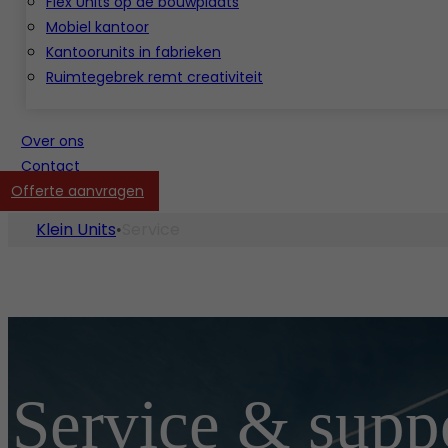
Flex Units op de bouwplaats
Mobiel kantoor
Kantoorunits in fabrieken
Ruimtegebrek remt creativiteit
Over ons
Contact
Offerte aanvragen
Klein Units
Service
•
Service & supp