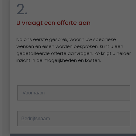
2.
U vraagt een offerte aan
Contact
Na ons eerste gesprek, waarin uw specifieke
wensen en eisen worden besproken, kunt u een
Nog vragen?
gedetailleerde offerte aanvragen. Zo krijgt u helder
inzicht in de mogelijkheden en kosten.
Stel ze hier