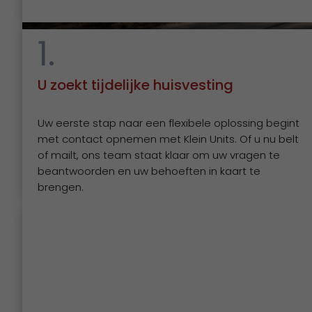
1.
U zoekt tijdelijke huisvesting
Een werkplek die meteen staat
Uw eerste stap naar een flexibele oplossing begint
met contact opnemen met Klein Units. Of u nu belt
Voor MDB in Amersfoort realiseerden we een complet
of mailt, ons team staat klaar om uw vragen te
beantwoorden en uw behoeften in kaart te
brengen.