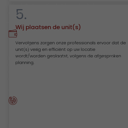
vrijwel elke begroting hebben wij units in ons
5.
assortiment.
Wij plaatsen de unit(s)
Vervolgens zorgen onze professionals ervoor dat de
Betaalbaar
unit(s) veilig en efficiënt op uw locatie
wordt/worden geplaatst, volgens de afgesproken
Een tijdelijke werk- of leefomgeving die voldoet aan 
planning.
wensen en daarom bestaat uit meer dan alleen
wanden, vloeren en een dak. U mag een totaalplaatj
verwachten: waar voor uw geld.
Duurzaam
Een duurzame benadering van tijdelijke huisvesting