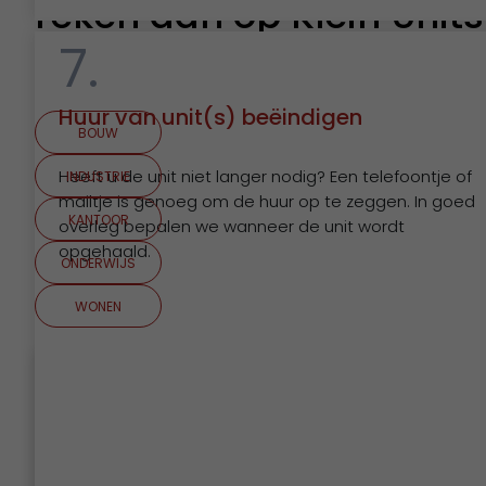
reken dan op Klein Units
7.
Bekijk projecten
Huur van unit(s) beëindigen
BOUW
Heeft u de unit niet langer nodig? Een telefoontje of
INDUSTRIE
mailtje is genoeg om de huur op te zeggen. In goed
KANTOOR
overleg bepalen we wanneer de unit wordt
opgehaald.
ONDERWIJS
WONEN