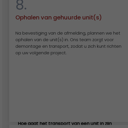
8.
Ophalen van gehuurde unit(s)
Veelgestelde vragen
Na bevestiging van de afmelding, plannen we het
ophalen van de unit(s) in. Ons team zorgt voor
demontage en transport, zodat u zich kunt richten
Welke vergunning moet ik aanvragen voor het
op uw volgende project.
tijdelijk plaatsen van een unit?
Ik heb een unit gehuurd maar heb deze niet
meer nodig. Hoe zeg ik de huur op? En met
welke opzegtermijn moet ik rekening houden?
Hoe gaat het transport van een unit in zijn