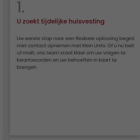
1.
werk?
U zoekt tijdelijke huisvesting
Wat is de levertijd van een unit?
Uw eerste stap naar een flexibele oplossing begint
met contact opnemen met Klein Units. Of u nu belt
of mailt, ons team staat klaar om uw vragen te
Hoe vraag ik een offerte aan?
beantwoorden en uw behoeften in kaart te
brengen.
Alle veelgestelde vragen