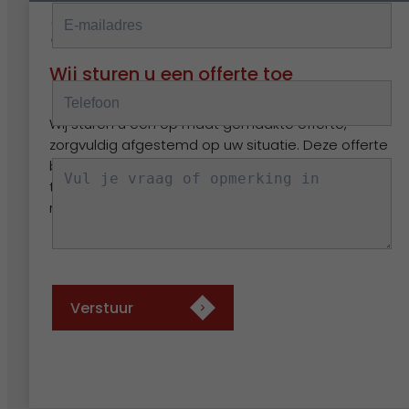
3.
Wij sturen u een offerte toe
Wij sturen u een op maat gemaakte offerte,
zorgvuldig afgestemd op uw situatie. Deze offerte
bevat alle benodigde informatie, van specificaties
tot prijs, zodat u een weloverwogen beslissing kunt
nemen.