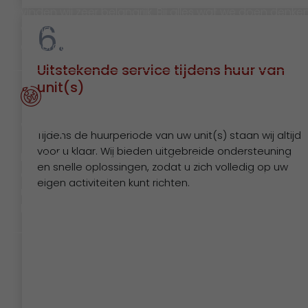
vinden wij zeer belangrijk. Bij alles wat we doen denke
6.
wij na over een betere wereld voor onze toekomstige
generaties.
Uitstekende service tijdens huur van
unit(s)
Welzijn
Tijdens de huurperiode van uw unit(s) staan wij altijd
voor u klaar. Wij bieden uitgebreide ondersteuning
Een tijdelijke omgeving die niet alleen praktisch is, ma
en snelle oplossingen, zodat u zich volledig op uw
ook prettig voelt. Wij creëren ruimtes waar gezondhei
eigen activiteiten kunt richten.
rust en inclusiviteit centraal staan. Een plek die
bijdraagt aan balans en dagelijks welzijn.
Als ruimte telt