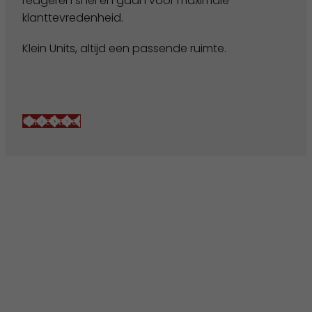
reageren snel en gaan voor maximale
klanttevredenheid.
Klein Units, altijd een passende ruimte.
Ontdek meer
Vestigingen / Contact
Algemene voorwaarden