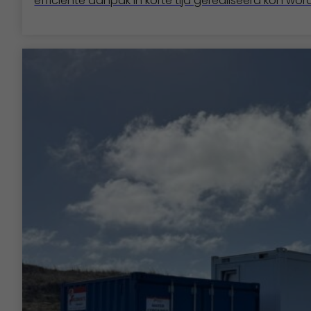
efficiënte aanpak in korte tijd gerealiseerd kon wor