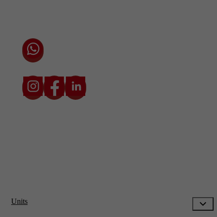
Privacyverklaring
Cookieverklaring
Chat direct via WhatsApp met één van onze
adviseurs
* Prijzen zijn exclusief transport en btw. De transportkosten zijn
afhankelijk van locatie en situatie.
Units