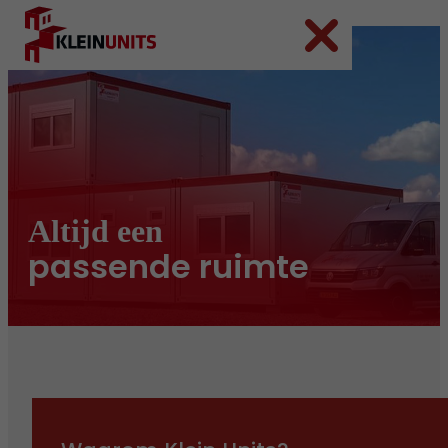
Ga naar hoofdinhoud
Ga naar voettekst
Altijd een
passende ruimte