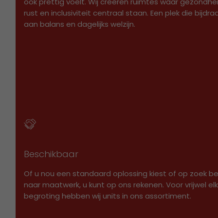
ook prettig voelt. Wij creëren ruimtes waar gezondhei
rust en inclusiviteit centraal staan. Een plek die bijdra
aan balans en dagelijks welzijn.
Vestigingen / Contact
Algemene voorwaarden
Privacyverklaring
Cookieverklaring
Chat direct via WhatsApp met één van onze
adviseurs
Beschikbaar
* Prijzen zijn exclusief transport en btw. De transportkosten zijn
Of u nou een standaard oplossing kiest of op zoek b
afhankelijk van locatie en situatie.
naar maatwerk, u kunt op ons rekenen. Voor vrijwel el
begroting hebben wij units in ons assortiment.