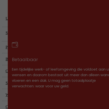
Units
Sectoren
Projecten
Betaalbaar
Blog
Een tijdelijke werk- of leefomgeving die voldoet aan 
Over ons
wensen en daarom bestaat uit meer dan alleen wan
vloeren en een dak. U mag geen totaalplaatje
Service
verwachten: waar voor uw geld.
Werken bij
Contact