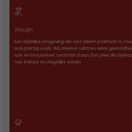
GEBRUIKT
OPSLAGCONTAINERS
Welzijn
HUREN
KOPEN
Een tijdelijke omgeving die niet alleen praktisch is, ma
GEBRUIKT
ook prettig voelt. Wij creëren ruimtes waar gezondhei
rust en inclusiviteit centraal staan. Een plek die bijdra
SANITAIR UNITS
aan balans en dagelijks welzijn.
HUREN
KOPEN
GEBRUIKT
SCHAFTWAGENS
HUREN
KOPEN
GEBRUIKT