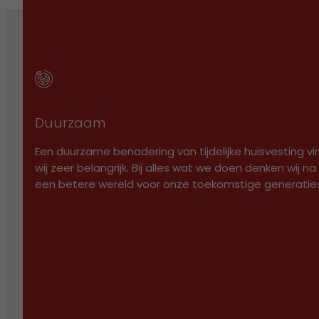
UNITS
Duurzaam
Een duurzame benadering van tijdelijke huisvesting v
ALLE UNITS
wij zeer belangrijk. Bij alles wat we doen denken wij na
KANTOORUNITS
een betere wereld voor onze toekomstige generatie
HUREN
KOPEN
GEBRUIKT
SCHAKELUNITS
HUREN
KOPEN