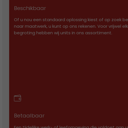
WOONUNITS
Beschikbaar
HUREN
Of u nou een standaard oplossing kiest of op zoek b
KOPEN
naar maatwerk, u kunt op ons rekenen. Voor vrijwel el
GEBRUIKT
begroting hebben wij units in ons assortiment.
DENK OOK AAN…
SECTOREN
BOUW
INDUSTRIE
KANTOOR
ONDERWIJS
WONEN
PROJECTEN
Betaalbaar
BLOG
Een tijdelijke werk- of leefomgeving die voldoet aan 