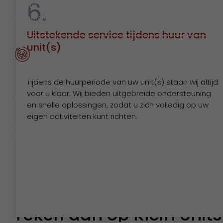
6.
wij na over een betere wereld voor onze toekomstige
generaties.
Uitstekende service tijdens huur van
unit(s)
Welzijn
Tijdens de huurperiode van uw unit(s) staan wij altijd
voor u klaar. Wij bieden uitgebreide ondersteuning
Een tijdelijke omgeving die niet alleen praktisch is, ma
en snelle oplossingen, zodat u zich volledig op uw
ook prettig voelt. Wij creëren ruimtes waar gezondhei
eigen activiteiten kunt richten.
rust en inclusiviteit centraal staan. Een plek die
bijdraagt aan balans en dagelijks welzijn.
Als ruimte telt
reken dan op Klein Units