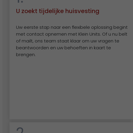
U zoekt tijdelijke huisvesting
Wat is de levertijd van een unit?
Uw eerste stap naar een flexibele oplossing begint
met contact opnemen met Klein Units. Of u nu belt
of mailt, ons team staat klaar om uw vragen te
Hoe vraag ik een offerte aan?
beantwoorden en uw behoeften in kaart te
brengen.
Alle veelgestelde vragen
2.