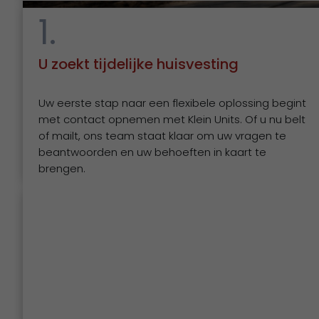
1.
U zoekt tijdelijke huisvesting
Een werkplek die meteen staat
Uw eerste stap naar een flexibele oplossing begint
met contact opnemen met Klein Units. Of u nu belt
Voor MDB in Amersfoort realiseerden we een complet
of mailt, ons team staat klaar om uw vragen te
beantwoorden en uw behoeften in kaart te
brengen.