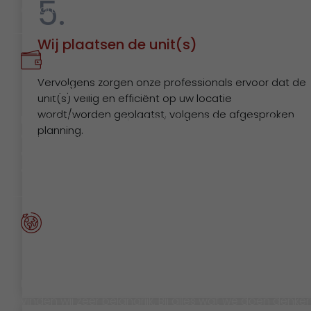
5.
assortiment.
Wij plaatsen de unit(s)
Vervolgens zorgen onze professionals ervoor dat de
Betaalbaar
unit(s) veilig en efficiënt op uw locatie
wordt/worden geplaatst, volgens de afgesproken
Een tijdelijke werk- of leefomgeving die voldoet aan 
planning.
wensen en daarom bestaat uit meer dan alleen
wanden, vloeren en een dak. U mag een totaalplaatj
verwachten: waar voor uw geld.
Duurzaam
Een duurzame benadering van tijdelijke huisvesting
vinden wij zeer belangrijk. Bij alles wat we doen denke