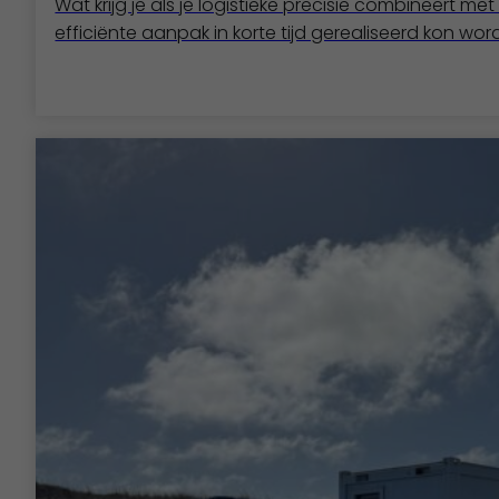
Wat krijg je als je logistieke precisie combineert 
efficiënte aanpak in korte tijd gerealiseerd kon wor