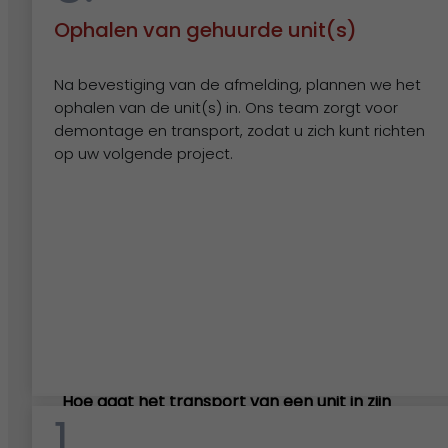
Ophalen van gehuurde unit(s)
Veelgestelde vragen
Na bevestiging van de afmelding, plannen we het
ophalen van de unit(s) in. Ons team zorgt voor
demontage en transport, zodat u zich kunt richten
Welke vergunning moet ik aanvragen voor het
op uw volgende project.
tijdelijk plaatsen van een unit?
Ik heb een unit gehuurd maar heb deze niet
meer nodig. Hoe zeg ik de huur op? En met
welke opzegtermijn moet ik rekening houden?
Hoe gaat het transport van een unit in zijn
1.
werk?