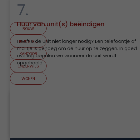
7.
Bekijk projecten
Huur van unit(s) beëindigen
BOUW
Heeft u de unit niet langer nodig? Een telefoontje of
INDUSTRIE
mailtje is genoeg om de huur op te zeggen. In goed
KANTOOR
overleg bepalen we wanneer de unit wordt
opgehaald.
ONDERWIJS
WONEN