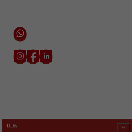
Algemene voorwaarden
Privacyverklaring
Cookieverklaring
Chat direct via WhatsApp met één van onze
adviseurs
* Prijzen zijn exclusief transport en btw. De transportkosten zijn
afhankelijk van locatie en situatie.
Units