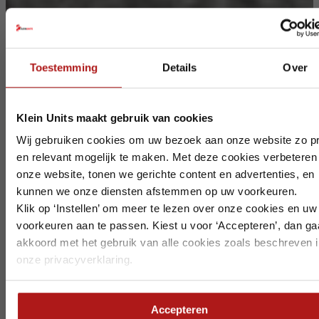
Toestemming
Details
Over
Sluite
Klein Units maakt gebruik van cookies
Op vakantie? Wij blijven bereikbaar.
Wij gebruiken cookies om uw bezoek aan onze website zo pr
en relevant mogelijk te maken. Met deze cookies verbeteren
Ook deze zomer staan we voor u klaar, al werken we tijdelijk 
onze website, tonen we gerichte content en advertenties, en
aangepaste bezetting. Houd rekening met het volgende:
kunnen we onze diensten afstemmen op uw voorkeuren.
Klik op ‘Instellen’ om meer te lezen over onze cookies en uw
Bezoek in
week 30 t/m 34
is alleen mogelijk op afspraak
voorkeuren aan te passen. Kiest u voor ‘Accepteren’, dan ga
Zeewolde
is gesloten in
week 32
akkoord met het gebruik van alle cookies zoals beschreven i
Dordrecht
is gesloten in
week 33
Alle vestigingen zijn telefonisch bereikbaar.
onze privacyverklaring.
Leveringen en retourmeldingen ontvangen we graag op ti
we de planning goed kunnen afstemmen.
Accepteren