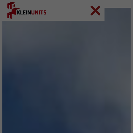
Ga naar hoofdinhoud
Ga naar voettekst