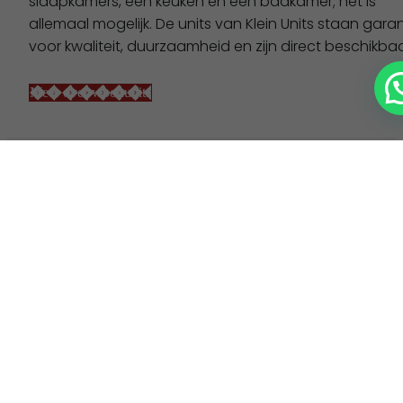
slaapkamers, een keuken en een badkamer; het is
allemaal mogelijk. De units van Klein Units staan gara
voor kwaliteit, duurzaamheid en zijn direct beschikbaa
Hulp nodig? Chat met ons via WhatsApp
Meer over woonunits
Veelgestelde vragen
Welke vergunning moet ik aanvragen
voor het tijdelijk plaatsen van een unit?
In veel gevallen dient u een tijdelijke
omgevingsvergunning aan te vragen voor het
tijdelijk plaatsen van een unit.