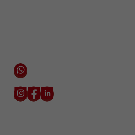
Vestigingen / Contact
Algemene voorwaarden
Privacyverklaring
Cookieverklaring
Chat direct via WhatsApp met één van onze
adviseurs
* Prijzen zijn exclusief transport en btw. De transportkosten zijn
afhankelijk van locatie en situatie.