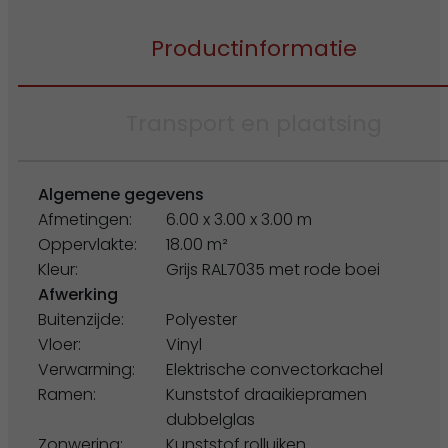
Productinformatie
Transport en plaatsing
Algemene gegevens
Afmetingen:
6.00 x 3.00 x 3.00 m
Oppervlakte:
18.00 m²
Kleur:
Grijs RAL7035 met rode boei
Afwerking
Buitenzijde:
Polyester
Vloer:
Vinyl
Verwarming:
Elektrische convectorkachel
Ramen:
Kunststof draaikiepramen
dubbelglas
Zonwering:
Kunststof rolluiken