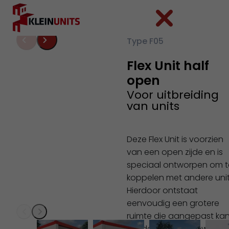
Ga naar hoofdinhoud
Ga naar voettekst
Type F05
Flex Unit half
open
Voor uitbreiding
van units
Deze Flex Unit is voorzien
van een open zijde en is
speciaal ontworpen om t
koppelen met andere unit
Hierdoor ontstaat
eenvoudig een grotere
ruimte die aangepast ka
worden aan de gewenst