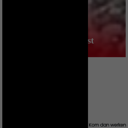
Monteur Buitendienst
Monteur Buitendienst
Over de vacature
Locatie:
Dordrecht
Aantal uren:
40
Wil jij veel vrijheid en veelzijdig werk? Kom dan werken