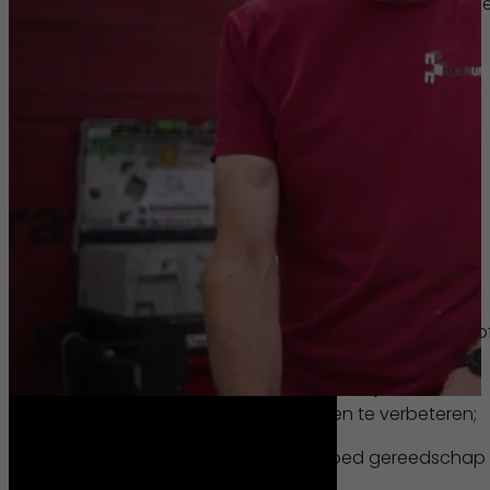
Salaris tussen de € 3.000 en € 4.000 bruto p
maand, gebaseerd op leeftijd en ervaring;
Jaarcontract, daarna zicht op een vast
contract;
25 vakantiedagen;
We sluiten met z’n allen de week af met een
lekker koud biertje of sapje;
Door het hele jaar heen organiseren we
diverse etentjes en uitjes;
Blijf jezelf ontwikkelen d.m.v. opleidingen en/o
cursussen. Bijvoorbeeld op het gebied van
elektra of zonnepanelen of om je
communicatievaardigheden te verbeteren;
Een werkbus gevuld met goed gereedschap
voor woon-werkverkeer;