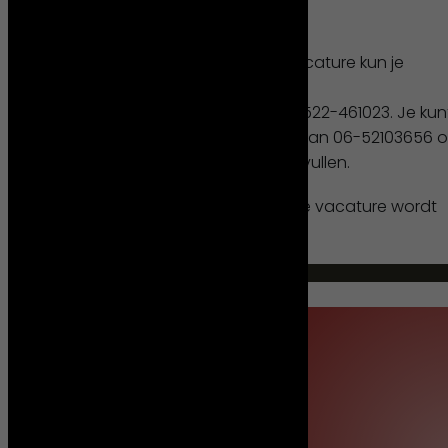
Heb je nog vragen
Voor meer informatie over deze vacature kun je
contact opnemen met Herman de
Witte:
dewitte@kleinunits.nl
of via 0522-461023. Je kun
ook een WhatsApp bericht sturen aan 06-52103656 o
onderstaand sollicitatieformulier invullen.
Acquisitie naar aanleiding van deze vacature wordt
niet op prijs gesteld
Solliciteer direct
Herman de Witte
0522-461023
06-52103656 (whatsapp)
dewitte@kleinunits.nl