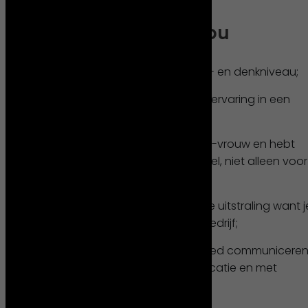
Wat vragen wij van jou
Je beschikt over mbo werk- en denkniveau;
Je hebt aantoonbare werkervaring in een
technische functie;
Je bent een ware vakman/-vrouw en hebt
oog voor het grotere geheel, niet alleen voor
jouw eigen taken;
Je hebt een positieve, frisse uitstraling want j
bent het gezicht van het bedrijf;
Je bent sociaal en kunt goed communicere
met opdrachtgevers op locatie en met
collega’s op kantoor.