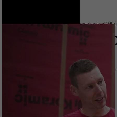
Wat krijg je van ons
Klein Units gelooft in zijn producten en diensten! Wij zi
sinds onze oprichting in 1989 een snelgroeiend
familiebedrijf. Wij werken aan comfortabele tijdelijke e
semipermanente huisvesting en opslagmogelijkhede
voor elke branche hebben we een passende
professionele oplossing. Dit doen we vanuit onze
locaties in Zeewolde, Dordrecht en Staphorst
(hoofdkantoor) met onze ruim 70 gedreven collega’s
Op de locatie in in Dordrecht werken 10 collega’s.
Als je bij ons komt werken kom je terecht in een
familiebedrijf met nuchtere mensen, waarbij geldt:
afspraak is afspraak. Er heerst een informele en
gezellige sfeer. Wat kun je verder verwachten: