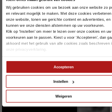
Op vakantie? Wij blijven bereikbaar.
Wij gebruiken cookies om uw bezoek aan onze website zo pr
en relevant mogelijk te maken. Met deze cookies verbeteren
Ook deze zomer staan we voor u klaar, al werken we tijdelijk 
onze website, tonen we gerichte content en advertenties, en
aangepaste bezetting. Houd rekening met het volgende:
kunnen we onze diensten afstemmen op uw voorkeuren.
Klik op ‘Instellen’ om meer te lezen over onze cookies en uw
Bezoek in
week 30 t/m 34
is alleen mogelijk op afspraak
voorkeuren aan te passen. Kiest u voor ‘Accepteren’, dan ga
Zeewolde
is gesloten in
week 32
akkoord met het gebruik van alle cookies zoals beschreven i
Dordrecht
is gesloten in
week 33
Alle vestigingen zijn telefonisch bereikbaar.
onze privacyverklaring.
Leveringen en retourmeldingen ontvangen we graag op ti
we de planning goed kunnen afstemmen.
Accepteren
Wij wensen iedereen een fijne vakantie.
Instellen
Weigeren