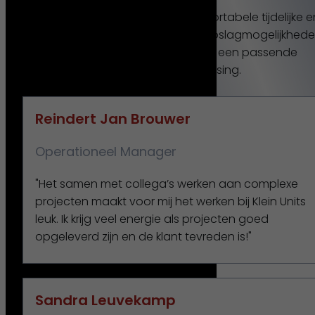
Bij Klein Units werken wij aan comfortabele tijdelijke e
semipermanente huisvesting en opslagmogelijkhede
Voor elke branche hebben wij een passende
professionele oplossing.
Reindert Jan Brouwer
Operationeel Manager
"Het samen met collega’s werken aan complexe
projecten maakt voor mij het werken bij Klein Units
leuk. Ik krijg veel energie als projecten goed
opgeleverd zijn en de klant tevreden is!"
Sandra Leuvekamp