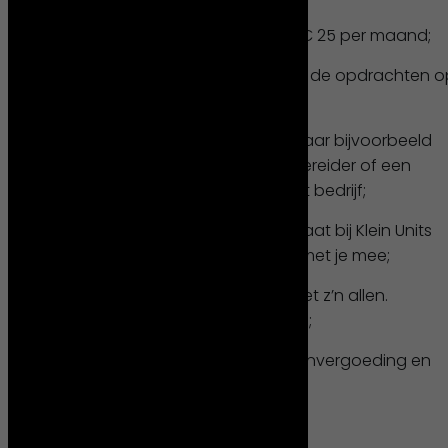
Telefoon vergoeding van € 25 per maand;
Een tablet van de zaak om de opdrachten o
te zien;
Doorgroeimogelijkheden naar bijvoorbeeld
hoofdmonteur, werkvoorbereider of een
aansturende rol binnen het bedrijf;
Persoonlijke ontwikkeling staat bij Klein Units
voorop, wij denken graag met je mee;
Een goed jaar vieren we met z’n allen.
Successen worden gevierd;
Pensioenregeling, reiskostenvergoeding en
vakantiegeld.