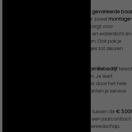
als Monteur Buitendienst!
Als Monteur Buitendienst heb je een
gevarieerde baa
waarin je verantwoordelijk bent voor zowel
montage
als serviceklussen
. Je plaatst units, zorgt voor
funderingen, monteert ze waterpas en waterdicht én
regelt stroom- en wateraansluitingen. Ook pak je
serviceverzoeken op; van daklekkages tot deuren
vervangen.
Bij Klein Units kom je in een
gezellig familiebedrijf
terech
waar afspraken worden nagekomen. Je leert
Nederland goed kennen, want je reist door het hele
land. Daarnaast waarderen onze klanten je service
enorm, dat is toch wat je wil!
Voor deze functie krijg je een salaris tussen de
€ 3.00
en € 4.000 bruto per maand
, direct een jaarcontract
én een werkbus gevuld met goed gereedschap.