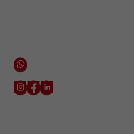
Vestigingen / Contact
Algemene voorwaarden
Privacyverklaring
Cookieverklaring
Chat direct via WhatsApp met één van onze
adviseurs
* Prijzen zijn exclusief transport en btw. De transportkosten zijn
afhankelijk van locatie en situatie.