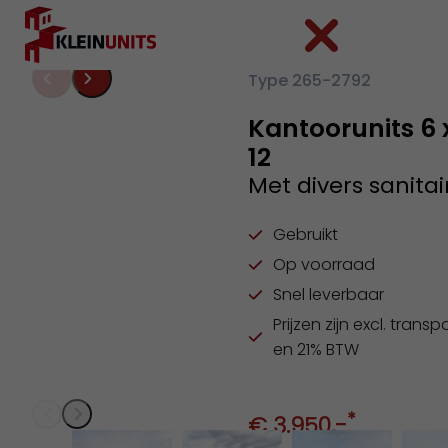
Ga naar hoofdinhoud
Ga naar voettekst
Type 265-2792
Kantoorunits 6 
12
Met divers sanitai
Gebruikt
Op voorraad
Snel leverbaar
Prijzen zijn excl. transp
en 21% BTW
*
€ 3.950
,-