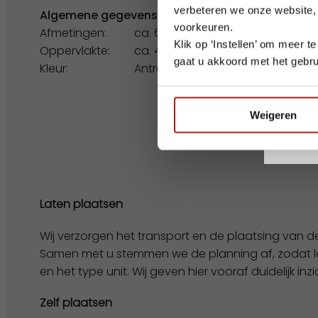
verbeteren we onze website,
Algemene gegevens
voorkeuren.
Afmetingen:
ca. 6.00 x 7.30 m
Klik op ‘Instellen’ om meer 
Oppervlakte:
ca. 43.00 m²
gaat u akkoord met het gebru
Kleur:
Antraciet
Wij wen
Weigeren
Laten plaatsen
Wij verzorgen het transport en de plaatsing van de
Samen met u stemmen we de planning af, zodat leve
en het type unit. Wij geven hier vooraf duidelijk inzic
Zelf plaatsen