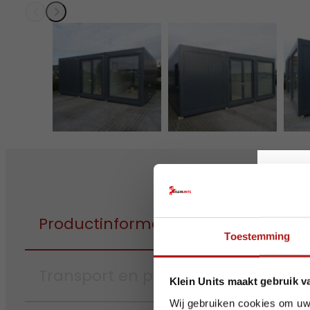
Op v
Productinformatie
Toestemming
Transport en plaatsing
Ook dez
Klein Units maakt gebruik v
Houd r
Wij gebruiken cookies om uw