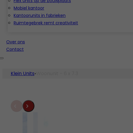
Flex Units op de bouwplaats
Mobiel kantoor
Kantoorunits in fabrieken
Ruimtegebrek remt creativiteit
Over ons
Contact
Klein Units
Woonunit – 6 x 7.3
•