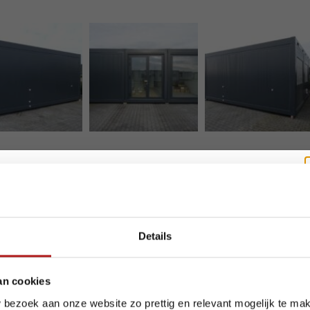
akantie? Wij blijven bereikbaar.
Details
e zomer staan we voor u klaar, al werken we tijdelijk met een aangepas
an cookies
ekening met het volgende:
 bezoek aan onze website zo prettig en relevant mogelijk te ma