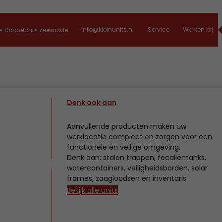
info@kleinunits.nl
Service
Werken bij
Dordrecht
Zeewolde
Denk ook aan
Aanvullende producten maken uw
werklocatie compleet en zorgen voor een
functionele en veilige omgeving.
Denk aan: stalen trappen, fecaliëntanks,
watercontainers, veiligheidsborden, solar
frames, zaagloodsen en inventaris.
Bekijk alle units