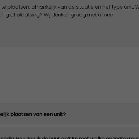
te plaatsen, afhankelijk van de situatie en het type unit. W
ning of plaatsing? Wij denken graag met u mee.
lijk plaatsen van een unit?
 nodig. Hoe zeg ik de huur op? En met welke opzegtermij