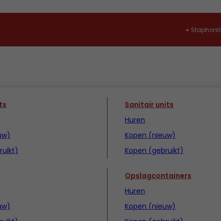
Staphorst
ts
Sanitair units
Huren
uw)
Kopen (nieuw)
uikt)
Kopen (gebruikt)
Opslagcontainers
Huren
uw)
Kopen (nieuw)