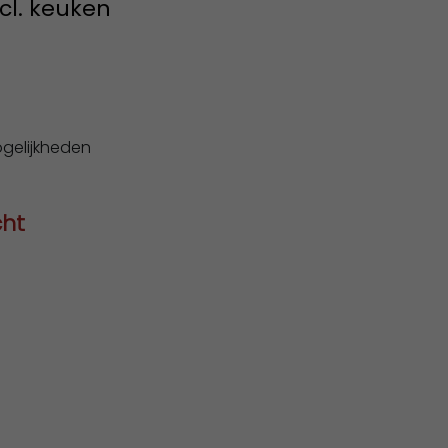
l. keuken
gelijkheden
cht