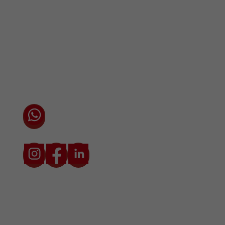
Vestigingen / Contact
Algemene voorwaarden
Privacyverklaring
Cookieverklaring
Chat direct via WhatsApp met één van onze
adviseurs
* Prijzen zijn exclusief transport en btw. De transportkosten zijn
afhankelijk van locatie en situatie.