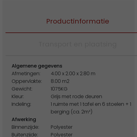
Productinformatie
Transport en plaatsing
Algemene gegevens
Afmetingen:
4.00 x 2.00 x 2.80 m
Oppervlakte:
8.00 m2
Gewicht:
1075KG
Kleur:
Grijs met rode deuren
Indeling:
1 ruimte met 1 tafel en 6 stoelen + 1
berging (ca. 2m²)
Afwerking
Binnenzijde:
Polyester
Buitenzijde:
Polyester