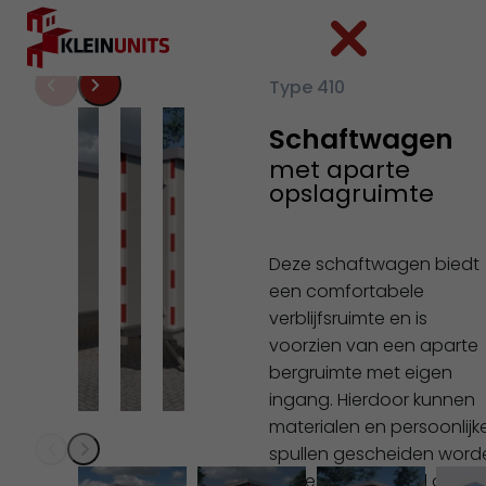
Ga naar hoofdinhoud
Ga naar voettekst
Type 410
Schaftwagen
met aparte
opslagruimte
Deze schaftwagen biedt
een comfortabele
verblijfsruimte en is
voorzien van een aparte
bergruimte met eigen
ingang. Hierdoor kunnen
materialen en persoonlijk
spullen gescheiden word
opgeslagen, terwijl de