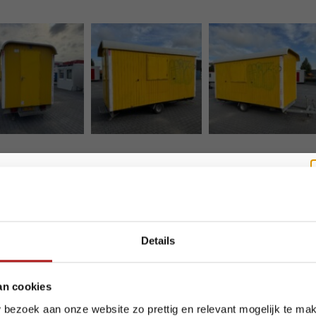
akantie? Wij blijven bereikbaar.
Details
e zomer staan we voor u klaar, al werken we tijdelijk met een aangepas
an cookies
ekening met het volgende:
 bezoek aan onze website zo prettig en relevant mogelijk te ma