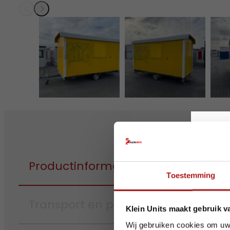
Op v
Productinformatie
Toestemming
Transport en plaatsing
Ook dez
Klein Units maakt gebruik v
Houd r
Wij gebruiken cookies om uw