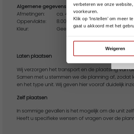
verbeteren we onze website,
Algemene gegevens
voorkeuren.
Afmetingen:
ca. 4.00 x 2.00 m
Klik op ‘Instellen’ om meer 
Oppervlakte:
8.00 m2
gaat u akkoord met het gebru
Kleur:
Geel
Wij wen
Weigeren
Laten plaatsen
Wij verzorgen het transport en de plaatsing van de
Samen met u stemmen we de planning af, zodat leve
en het type unit. Wij geven hier vooraf duidelijk inzic
Zelf plaatsen
In sommige gevallen is het mogelijk om de unit zelf 
Heeft u specifieke wensen of vragen over de plan