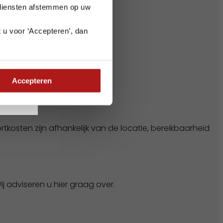
 diensten afstemmen op uw
 u voor ‘Accepteren’, dan
e planning goed
Accepteren
kosten zijn afhankelijk van de locatie, bereikbaarheid
ij adviseren u hier graag over.