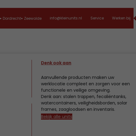
info@kleinunits.nl
Service
Werken bij
Dordrecht
Zeewolde
Denk ook aan
Aanvullende producten maken uw
werklocatie compleet en zorgen voor een
functionele en veilige omgeving.
Denk aan: stalen trappen, fecaliëntanks,
watercontainers, veiligheidsborden, solar
frames, zaagloodsen en inventaris.
Bekijk alle units