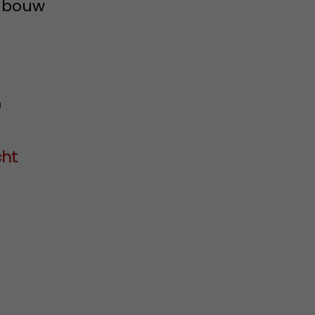
e bouw
n
cht