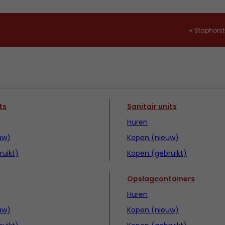
Staphorst
ts
Sanitair units
Huren
uw)
Kopen (nieuw)
uikt)
Kopen (gebruikt)
Opslagcontainers
Huren
uw)
Kopen (nieuw)