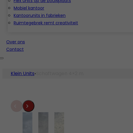
Flex Units op de bouwplaats
Mobiel kantoor
Kantoorunits in fabrieken
Ruimtegebrek remt creativiteit
Over ons
Contact
Klein Units
Schaftwagen 4×2 m.
•