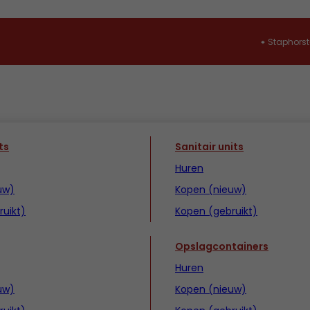
Staphorst
ts
Sanitair units
Huren
uw)
Kopen (nieuw)
uikt)
Kopen (gebruikt)
Opslagcontainers
Huren
uw)
Kopen (nieuw)