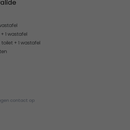
alide
wastafel
s + 1 wastafel
 toilet + 1 wastafel
iten
agen contact op