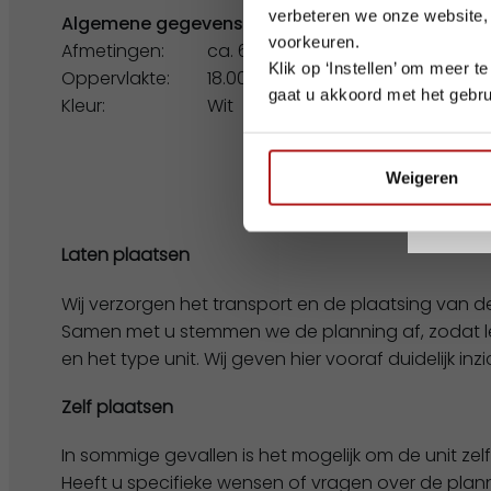
verbeteren we onze website,
Algemene gegevens
voorkeuren.
Afmetingen:
ca. 6.00 x 3.00
Klik op ‘Instellen’ om meer 
Oppervlakte:
18.00 m2
gaat u akkoord met het gebru
Kleur:
Wit
Wij wen
Weigeren
Laten plaatsen
Wij verzorgen het transport en de plaatsing van de
Samen met u stemmen we de planning af, zodat leve
en het type unit. Wij geven hier vooraf duidelijk inzic
Zelf plaatsen
In sommige gevallen is het mogelijk om de unit zelf 
Heeft u specifieke wensen of vragen over de plan