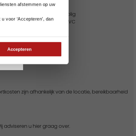
 diensten afstemmen op uw
Aansluiting
Elektra:
32A 5-polig
 u voor ‘Accepteren’, dan
Afvoer:
110 mm PVC
e planning goed
Accepteren
kosten zijn afhankelijk van de locatie, bereikbaarheid
ij adviseren u hier graag over.