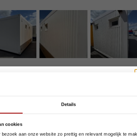
akantie? Wij blijven bereikbaar.
Details
e zomer staan we voor u klaar, al werken we tijdelijk met een aangepas
an cookies
ekening met het volgende:
 bezoek aan onze website zo prettig en relevant mogelijk te ma