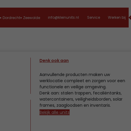
info@kleinunits.nl
Service
Werken bij
Dordrecht
Zeewolde
Denk ook aan
Aanvullende producten maken uw
werklocatie compleet en zorgen voor een
functionele en veilige omgeving.
Denk aan: stalen trappen, fecaliëntanks,
watercontainers, veiligheidsborden, solar
frames, zaagloodsen en inventaris.
Bekijk alle units