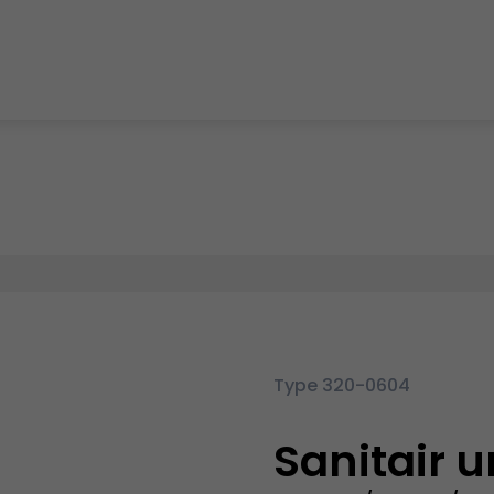
Type 320-0604
Sanitair u