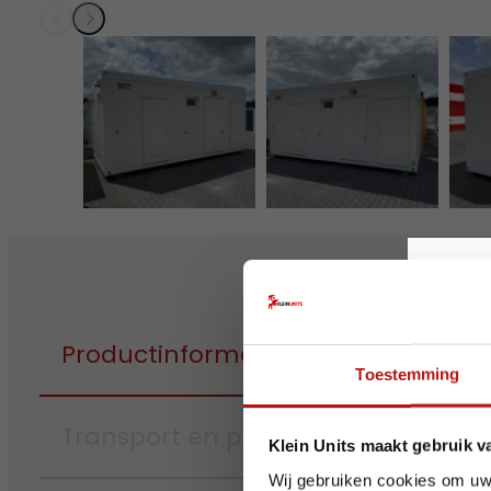
Op v
Productinformatie
Toestemming
Transport en plaatsing
Ook dez
Klein Units maakt gebruik v
Houd r
Wij gebruiken cookies om uw