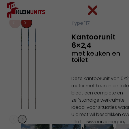
Ga naar hoofdinhoud
Ga naar voettekst
Type 117
Kantoorunit
6×2,4
met keuken en
toilet
Deze kantoorunit van 6×2
meter met keuken en toile
biedt een complete en
zelfstandige werkruimte.
Ideaal voor situaties waar
u direct wil beschikken ov
alle basisvoorzieningen,
zonder afhankelijk te zijn