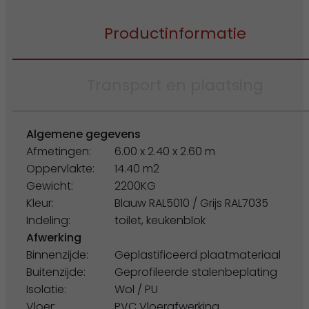
Productinformatie
Transport en plaatsing
Algemene gegevens
Afmetingen:
6.00 x 2.40 x 2.60 m
Oppervlakte:
14.40 m2
Gewicht:
2200KG
Kleur:
Blauw RAL5010 / Grijs RAL7035
Indeling:
toilet, keukenblok
Afwerking
Binnenzijde:
Geplastificeerd plaatmateriaal
Buitenzijde:
Geprofileerde stalenbeplating
Isolatie:
Wol / PU
Vloer:
PVC Vloerafwerking