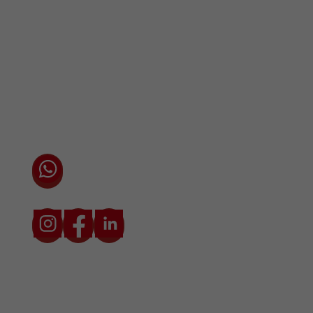
Vestigingen / Contact
Algemene voorwaarden
Privacyverklaring
Cookieverklaring
Chat direct via WhatsApp met één van onze
adviseurs
* Prijzen zijn exclusief transport en btw. De transportkosten zijn
afhankelijk van locatie en situatie.