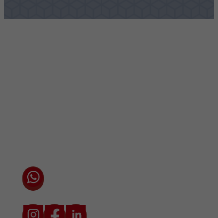
Vestigingen / Contact
Algemene voorwaarden
Privacyverklaring
Cookieverklaring
Chat direct via WhatsApp met één van onze
adviseurs