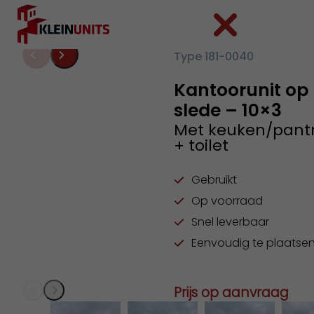
Ga naar hoofdinhoud
Ga naar voettekst
Type 181-0040
Kantoorunit op
slede – 10×3
Met keuken/pant
+ toilet
Gebruikt
Op voorraad
Snel leverbaar
Eenvoudig te plaatse
Prijs op aanvraag