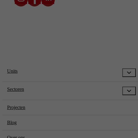
* Prijzen zijn exclusief transport en btw. De transportkosten zijn
afhankelijk van locatie en situatie.
Units
Sectoren
Projecten
Blog
Over ons