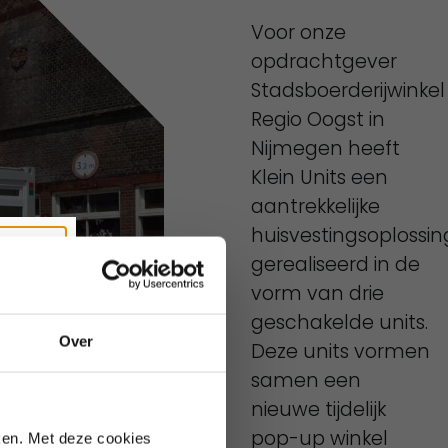
Voor onze
opdrachtgever
Stadsboerderijwinkel
Regio Oogst in
Nijmegen heeft
Klein Units een
aantrekkelijke
huisvestingsoplossin
Sluiten
gerealiseerd in de
vorm van drie
geschakelde units.
Over
Deze units vormen
samen een
te bezetting.
nieuwe tijdelijk
pop-up winkel
ken. Met deze cookies