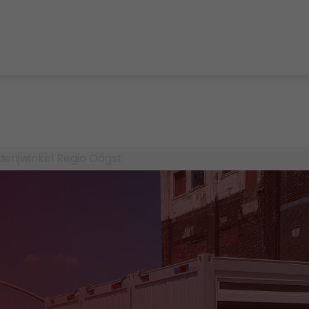
erijwinkel Regio Oogst