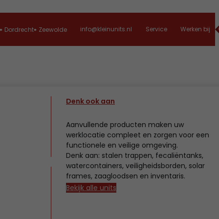
info@kleinunits.nl
Service
Werken bij
Dordrecht
Zeewolde
Denk ook aan
Aanvullende producten maken uw
werklocatie compleet en zorgen voor een
functionele en veilige omgeving.
Denk aan: stalen trappen, fecaliëntanks,
watercontainers, veiligheidsborden, solar
frames, zaagloodsen en inventaris.
Bekijk alle units