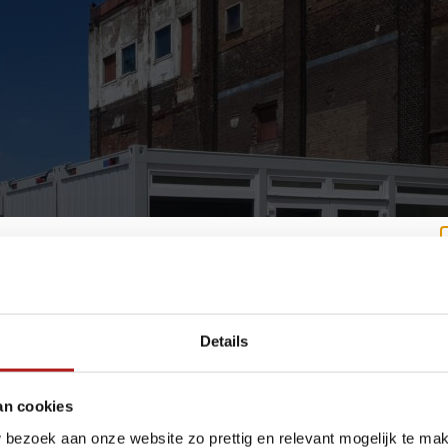
akantie? Wij blijven bereikbaar.
Details
e zomer staan we voor u klaar, al werken we tijdelijk met een aangepas
an cookies
ekening met het volgende:
 bezoek aan onze website zo prettig en relevant mogelijk te ma