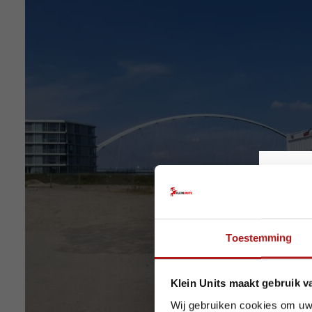
Op v
Toestemming
Ook dez
Klein Units maakt gebruik v
Houd r
Wij gebruiken cookies om uw