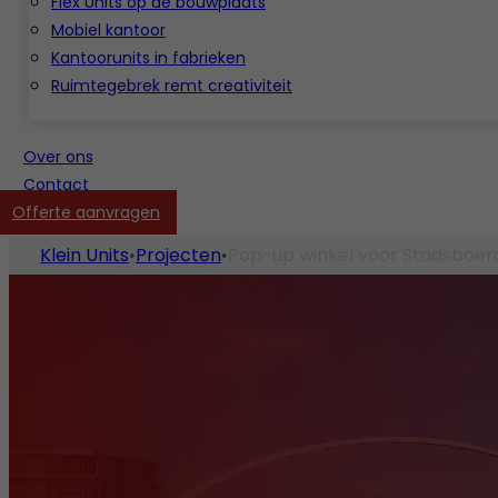
Flex Units op de bouwplaats
Mobiel kantoor
Kantoorunits in fabrieken
Ruimtegebrek remt creativiteit
Over ons
Contact
Offerte aanvragen
Klein Units
Projecten
Pop-up winkel voor Stadsboerd
•
•