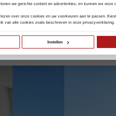
 tonen we gerichte content en advertenties, en kunnen we onze
Bezoek in
week 30 t/m 34
is alleen mogelijk op afspraak.
Zeewolde
is gesloten in
week 32
Dordrecht
is gesloten in
week 33
te lezen over onze cookies en uw voorkeuren aan te passen. Kiest
Alle vestigingen zijn telefonisch bereikbaar.
ik van alle cookies zoals beschreven in onze privacyverklaring.
Leveringen en retourmeldingen ontvangen we graag op tijd, zodat we d
kunnen afstemmen.
sen iedereen een fijne vakantie.
Instellen