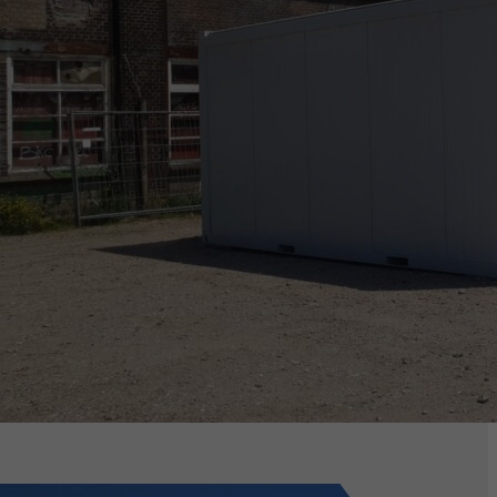
passende tijdelijke
huisvesting?
Ontdek wat Klein
Units voor u kan
betekenen.
Alle projecten