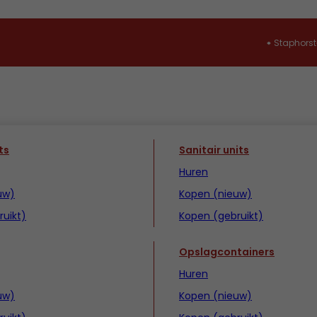
Staphorst
ts
Sanitair units
Huren
uw)
Kopen (nieuw)
uikt)
Kopen (gebruikt)
Opslagcontainers
Huren
uw)
Kopen (nieuw)