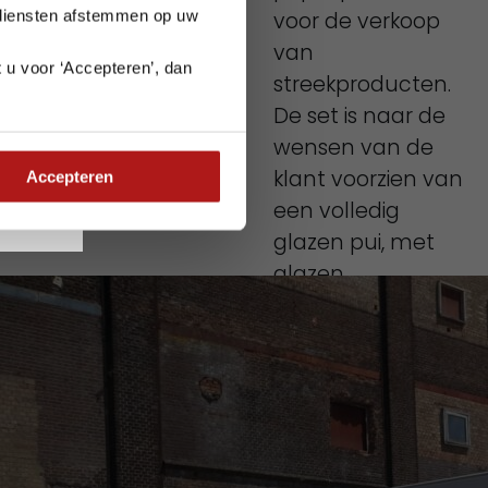
 diensten afstemmen op uw
voor de verkoop
van
 u voor ‘Accepteren’, dan
streekproducten.
e planning goed
De set is naar de
wensen van de
klant voorzien van
Accepteren
een volledig
glazen pui, met
glazen
openslaande
deuren om zo een
open, lichte en
uitnodigende sfeer
te creëren.
Ook op zoek naar