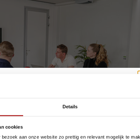
akantie? Wij blijven bereikbaar.
Details
e zomer staan we voor u klaar, al werken we tijdelijk met een aangepas
an cookies
ekening met het volgende:
 bezoek aan onze website zo prettig en relevant mogelijk te ma