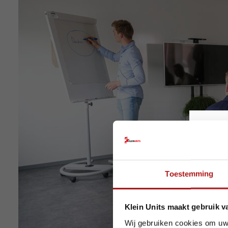
Op v
Toestemming
Ook dez
Klein Units maakt gebruik v
Houd r
Wij gebruiken cookies om uw