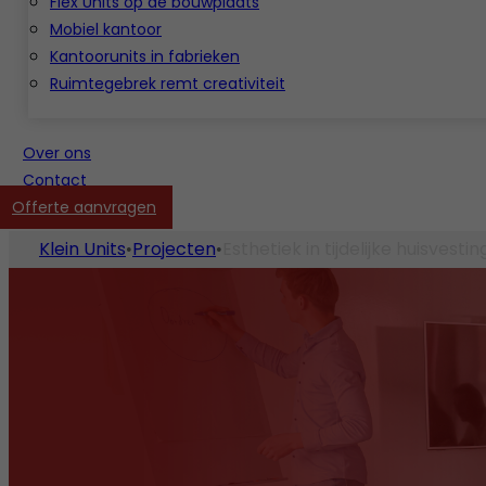
Flex Units op de bouwplaats
Mobiel kantoor
Kantoorunits in fabrieken
Ruimtegebrek remt creativiteit
Over ons
Contact
Offerte aanvragen
Klein Units
Projecten
Esthetiek in tijdelijke huisvestin
•
•