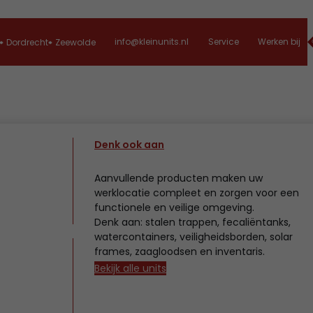
info@kleinunits.nl
Service
Werken bij
Dordrecht
Zeewolde
Denk ook aan
Aanvullende producten maken uw
werklocatie compleet en zorgen voor een
functionele en veilige omgeving.
Denk aan: stalen trappen, fecaliëntanks,
watercontainers, veiligheidsborden, solar
frames, zaagloodsen en inventaris.
Bekijk alle units