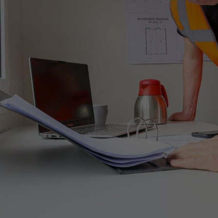
zorgen we voor
een fijn
binnenklimaat
waar iedereen zich
prettig voelt. Onze
Flex Units
uitgevoerd met
infraroodverwarmin
zorgen voor nog
meer comfort en
een nog
aangenamer
binnenklimaat.
Klaar om in stijl te
werken? Ontdek