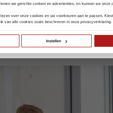
 tonen we gerichte content en advertenties, en kunnen we onze
Bezoek in
week 30 t/m 34
is alleen mogelijk op afspraak.
Zeewolde
is gesloten in
week 32
Dordrecht
is gesloten in
week 33
te lezen over onze cookies en uw voorkeuren aan te passen. Kiest
Alle vestigingen zijn telefonisch bereikbaar.
ik van alle cookies zoals beschreven in onze privacyverklaring.
Leveringen en retourmeldingen ontvangen we graag op tijd, zodat we d
kunnen afstemmen.
sen iedereen een fijne vakantie.
Instellen