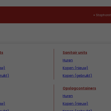
Staphorst
ts
Sanitair units
Huren
uw)
Kopen (nieuw)
uikt)
Kopen (gebruikt)
Opslagcontainers
Huren
uw)
Kopen (nieuw)