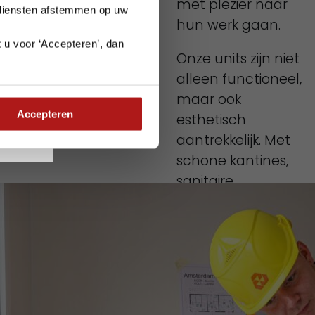
met plezier naar
 diensten afstemmen op uw
hun werk gaan.
 u voor ‘Accepteren’, dan
Onze units zijn niet
e planning goed
alleen functioneel,
maar ook
Accepteren
esthetisch
aantrekkelijk. Met
schone kantines,
sanitaire
voorzieningen en
bijvoorbeeld
gladde
binnenwanden die
eenvoudig schoon
te houden zijn,