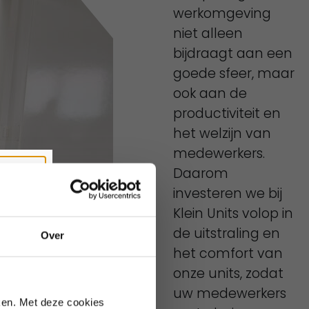
werkomgeving
niet alleen
bijdraagt aan een
goede sfeer, maar
ook aan de
productiviteit en
het welzijn van
medewerkers.
Sluiten
Daarom
investeren we bij
Klein Units volop in
de uitstraling en
Over
het comfort van
onze units, zodat
te bezetting.
uw medewerkers
ken. Met deze cookies