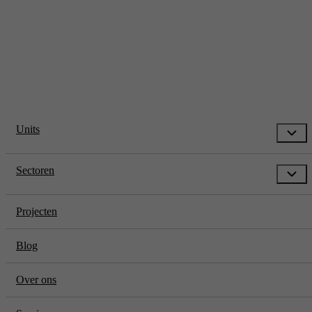
* Prijzen zijn exclusief transport en btw. De transportkosten zijn
afhankelijk van locatie en situatie.
Units
Sectoren
Projecten
Blog
Over ons