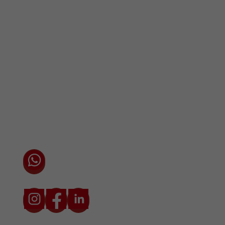
Vestigingen / Contact
Algemene voorwaarden
Privacyverklaring
Cookieverklaring
Chat direct via WhatsApp met één van onze
adviseurs