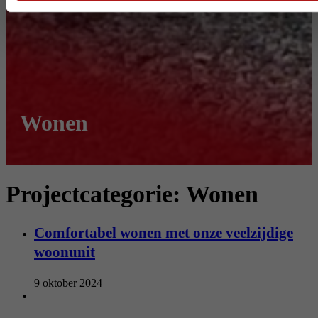
Wonen
Projectcategorie:
Wonen
Comfortabel wonen met onze veelzijdige
woonunit
9 oktober 2024