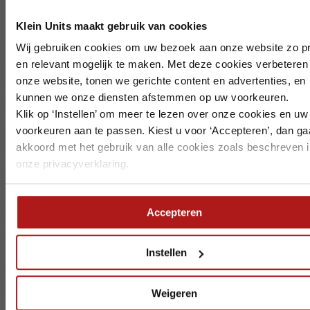
Klein Units maakt gebruik van cookies
Op vakantie? Wij blijven bereikbaar.
Wij gebruiken cookies om uw bezoek aan onze website zo pr
en relevant mogelijk te maken. Met deze cookies verbeteren
Ook deze zomer staan we voor u klaar, al werken we tijdelijk 
onze website, tonen we gerichte content en advertenties, en
aangepaste bezetting. Houd rekening met het volgende:
kunnen we onze diensten afstemmen op uw voorkeuren.
Klik op ‘Instellen’ om meer te lezen over onze cookies en uw
Bezoek in
week 30 t/m 34
is alleen mogelijk op afspraak
voorkeuren aan te passen. Kiest u voor ‘Accepteren’, dan ga
Zeewolde
is gesloten in
week 32
akkoord met het gebruik van alle cookies zoals beschreven i
Dordrecht
is gesloten in
week 33
Alle vestigingen zijn telefonisch bereikbaar.
onze privacyverklaring.
Leveringen en retourmeldingen ontvangen we graag op ti
we de planning goed kunnen afstemmen.
Accepteren
Wij wensen iedereen een fijne vakantie.
Instellen
Weigeren