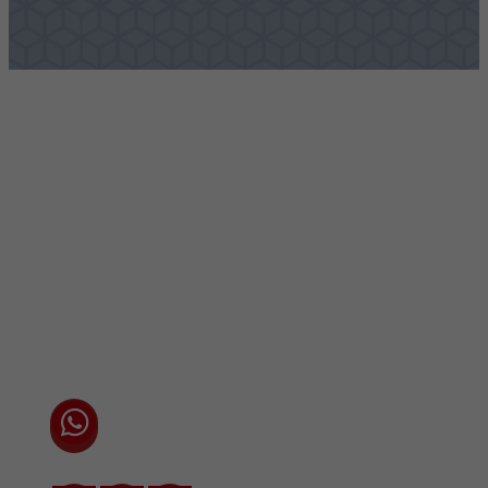
Vestigingen / Contact
Algemene voorwaarden
Privacyverklaring
Cookieverklaring
Chat direct via WhatsApp met één van onze
adviseurs