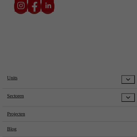
* Prijzen zijn exclusief transport en btw. De transportkosten zijn
afhankelijk van locatie en situatie.
Units
Sectoren
Projecten
Blog