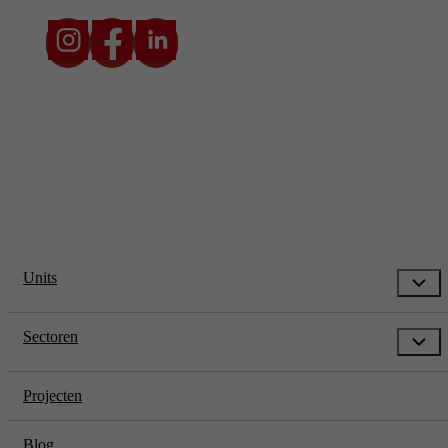
* Prijzen zijn exclusief transport en btw. De transportkosten zijn
afhankelijk van locatie en situatie.
Units
Sectoren
Projecten
Blog