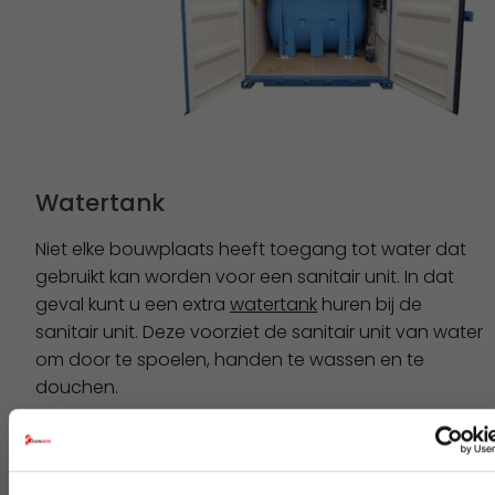
Watertank
Niet elke bouwplaats heeft toegang tot water dat
gebruikt kan worden voor een sanitair unit. In dat
geval kunt u een extra
watertank
huren bij de
sanitair unit. Deze voorziet de sanitair unit van water
om door te spoelen, handen te wassen en te
douchen.
Aantal specificaties van de watertank
2 kuub water