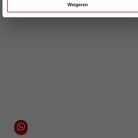
nodig? Wij denken graag met u mee.
Weigeren
Vestigingen / Contact
Algemene voorwaarden
Privacyverklaring
Cookieverklaring
Chat direct via WhatsApp met één van onze
adviseurs