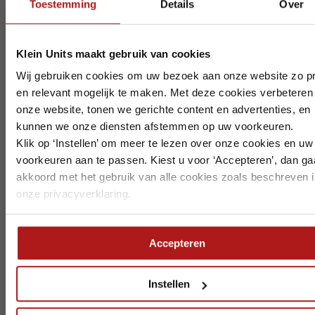
Toestemming
Details
Over
Sluite
Containerslot
Aardpen met 6m aardingskabel
Klein Units maakt gebruik van cookies
Op vakantie? Wij blijven bereikbaar.
Waterslang en alle benodigdheden
Wij gebruiken cookies om uw bezoek aan onze website zo pr
Formaat 300x245x260 cm
en relevant mogelijk te maken. Met deze cookies verbeteren
Ook deze zomer staan we voor u klaar, al werken we tijdelijk 
onze website, tonen we gerichte content en advertenties, en
Hulp bij het kiezen van de juiste
aangepaste bezetting. Houd rekening met het volgende:
kunnen we onze diensten afstemmen op uw voorkeuren.
unit
Klik op ‘Instellen’ om meer te lezen over onze cookies en uw
Bezoek in
week 30 t/m 34
is alleen mogelijk op afspraak
voorkeuren aan te passen. Kiest u voor ‘Accepteren’, dan ga
Zeewolde
is gesloten in
week 32
akkoord met het gebruik van alle cookies zoals beschreven i
Er zijn verschillende mogelijkheden om de juiste
Dordrecht
is gesloten in
week 33
Alle vestigingen zijn telefonisch bereikbaar.
onze privacyverklaring.
sanitair unit te kiezen. U moet namelijk rekening
Leveringen en retourmeldingen ontvangen we graag op ti
houden met hoeveel mensen er op de bouwplaats
we de planning goed kunnen afstemmen.
werken, wat de verdeling is tussen man en vrouw en
Accepteren
welke faciliteiten er nodig zijn.
Wij wensen iedereen een fijne vakantie.
Heeft u hulp nodig bij het kiezen van de juiste
Instellen
sanitair unit of heeft u een oplossing op maat